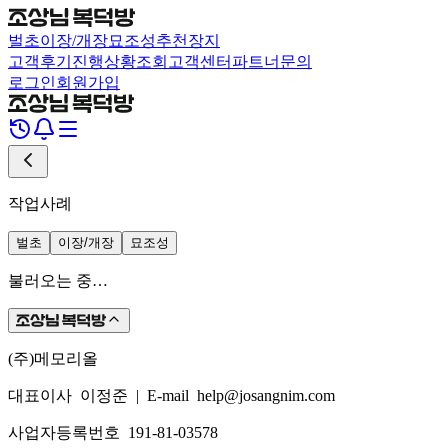
벌초
이장/개장
묘조성
추천장지
고객후기
진행상황조회
고객센터
파트너문의
로그인
회원가입
작업사례
벌초
이장/개장
묘조성
불러오는 중…
(주)메모리올
대표이사 이정준
|
E-mail help@josangnim.com
사업자등록번호 191-81-03578