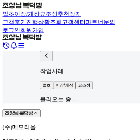
벌초
이장/개장
묘조성
추천장지
고객후기
진행상황조회
고객센터
파트너문의
로그인
회원가입
작업사례
벌초
이장/개장
묘조성
불러오는 중…
(주)메모리올