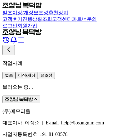
벌초
이장/개장
묘조성
추천장지
고객후기
진행상황조회
고객센터
파트너문의
로그인
회원가입
작업사례
벌초
이장/개장
묘조성
불러오는 중…
(주)메모리올
대표이사 이정준
|
E-mail help@josangnim.com
사업자등록번호 191-81-03578