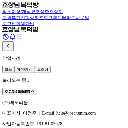
벌초
이장/개장
묘조성
추천장지
고객후기
진행상황조회
고객센터
파트너문의
로그인
회원가입
작업사례
벌초
이장/개장
묘조성
불러오는 중…
(주)메모리올
대표이사 이정준
|
E-mail help@josangnim.com
사업자등록번호 191-81-03578