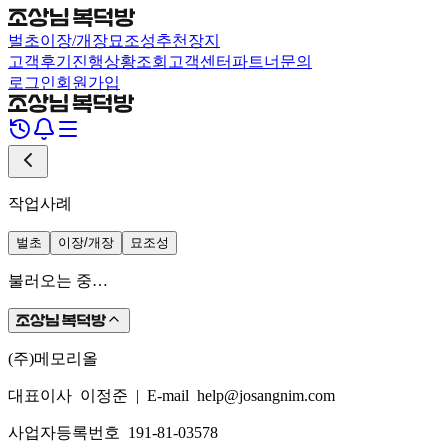
벌초
이장/개장
묘조성
추천장지
고객후기
진행상황조회
고객센터
파트너문의
로그인
회원가입
작업사례
벌초
이장/개장
묘조성
불러오는 중…
(주)메모리올
대표이사 이정준
|
E-mail help@josangnim.com
사업자등록번호 191-81-03578