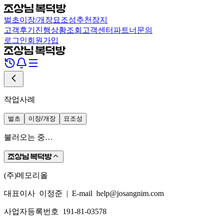
벌초
이장/개장
묘조성
추천장지
고객후기
진행상황조회
고객센터
파트너문의
로그인
회원가입
작업사례
벌초
이장/개장
묘조성
불러오는 중…
(주)메모리올
대표이사 이정준
|
E-mail help@josangnim.com
사업자등록번호 191-81-03578