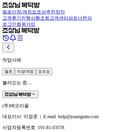
벌초
이장/개장
묘조성
추천장지
고객후기
진행상황조회
고객센터
파트너문의
로그인
회원가입
작업사례
벌초
이장/개장
묘조성
불러오는 중…
(주)메모리올
대표이사 이정준
|
E-mail help@josangnim.com
사업자등록번호 191-81-03578