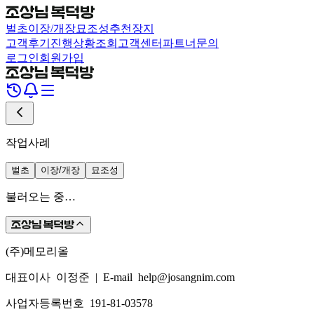
벌초
이장/개장
묘조성
추천장지
고객후기
진행상황조회
고객센터
파트너문의
로그인
회원가입
작업사례
벌초
이장/개장
묘조성
불러오는 중…
(주)메모리올
대표이사 이정준
|
E-mail help@josangnim.com
사업자등록번호 191-81-03578