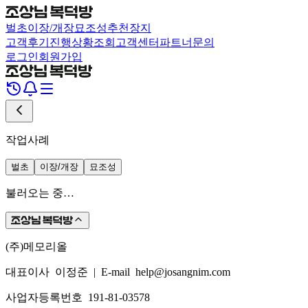
벌초
이장/개장
묘조성
추천장지
고객후기
진행상황조회
고객센터
파트너문의
로그인
회원가입
작업사례
벌초
이장/개장
묘조성
불러오는 중…
(주)메모리올
대표이사 이정준
|
E-mail help@josangnim.com
사업자등록번호 191-81-03578